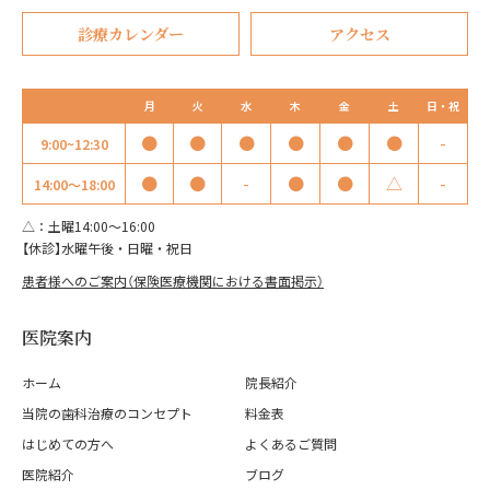
診療カレンダー
アクセス
月
火
水
木
金
土
日・祝
●
●
●
●
●
●
-
9:00~12:30
●
●
-
●
●
△
-
14:00～18:00
△：土曜14:00～16:00
【休診】水曜午後・日曜・祝日
患者様へのご案内（保険医療機関における書面掲示）
医院案内
ホーム
院長紹介
当院の歯科治療のコンセプト
料金表
はじめての方へ
よくあるご質問
医院紹介
ブログ