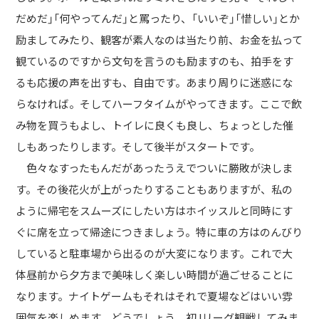
だめだ」「何やってんだ」と罵ったり、「いいぞ」「惜しい」とか
励ましてみたり、観客が素人なのは当たり前、お金を払って
観ているのですから文句を言うのも励ますのも、拍手をす
るも応援の声を出すも、自由です。あまり周りに迷惑にな
らなければ。そしてハーフタイムがやってきます。ここで飲
み物を買うもよし、トイレに良くも良し、ちょっとした催
しもあったりします。そして後半がスタートです。
色々なすったもんだがあったうえでついに勝敗が決しま
す。その後花火が上がったりすることもありますが、私の
ように帰宅をスムーズにしたい方はホイッスルと同時にす
ぐに席を立って帰途につきましょう。特に車の方はのんびり
していると駐車場から出るのが大変になります。これで大
体昼前から夕方まで美味しく楽しい時間が過ごせることに
なります。ナイトゲームもそれはそれで夏場などはいい雰
囲気を楽しめます。どうでしょう、初Jリーグ観戦してみま