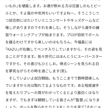
いもの」を堪能します。お酒が飲める方は日差しのもとビー
ルとか、そよ風の中気持ちいいですよねー。そうこうしつ
つ試合前にはたいていミニコンサートやキッズゲームなど
催しがありますのでそれを楽しむ。そうしながら選手の練
習ウォーミングアップが始まります。プロが目前でボール
を蹴るわけですから楽しいのはもちろん、今福島には
「KAZU」が在籍してベンチ入りしていますから、その姿を見
ることができます。我々世代にはほんとうにスーパースター
ですから、その喜びもひとしお。得点シーンを見られる日
を夢見ながらその時を過ごします(笑)。
そしていよいよ試合開始。もうここまでで数時間楽しん
でいますから元は取れてるようなものです。ある程度選手
を覚えたりプレーの質がわかってくるとより面白くはなり
ますが、でもまずは観戦している皆さんが「監督」になりま
しょう。ボールを取られたりミスをしたりを見て「それじゃ