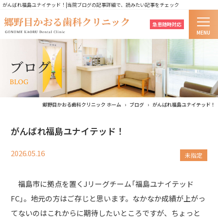
がんばれ福島ユナイテッド！|当院ブログの記事詳細で、読みたい記事をチェック
急患随時対応
MENU
ホーム
ブログ
当院の歯科治療のコンセプト
BLOG
はじめての方へ
郷野目かおる歯科クリニック ホーム
ブログ
がんばれ福島ユナイテッド！
医院紹介
がんばれ福島ユナイテッド！
院長紹介
2026.05.16
未指定
診療案内
福島市に拠点を置くJリーグチーム「福島ユナイテッド
料金表
FC」。地元の方はご存じと思います。なかなか成績が上がっ
てないのはこれからに期待したいところですが、ちょっと
よくあるご質問