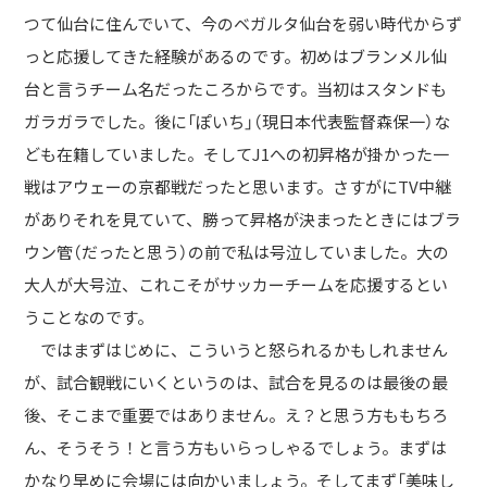
つて仙台に住んでいて、今のベガルタ仙台を弱い時代からず
っと応援してきた経験があるのです。初めはブランメル仙
台と言うチーム名だったころからです。当初はスタンドも
ガラガラでした。後に「ぽいち」（現日本代表監督森保一）な
ども在籍していました。そしてJ1への初昇格が掛かった一
戦はアウェーの京都戦だったと思います。さすがにTV中継
がありそれを見ていて、勝って昇格が決まったときにはブラ
ウン管（だったと思う）の前で私は号泣していました。大の
大人が大号泣、これこそがサッカーチームを応援するとい
うことなのです。
ではまずはじめに、こういうと怒られるかもしれません
が、試合観戦にいくというのは、試合を見るのは最後の最
後、そこまで重要ではありません。え？と思う方ももちろ
ん、そうそう！と言う方もいらっしゃるでしょう。まずは
かなり早めに会場には向かいましょう。そしてまず「美味し