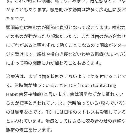
す。これが時には頭痛、肩こり、めまい、倦怠感などにつな
がることもあります。顎を動かす筋肉は数多く広範囲に及ぶ
ためです。
顎関節症は咬む力が関節に負担となって起こります。噛む力
そのものが強かったり頻繁だったり、または歯のかみ合わせ
にずれがあると顎もずれて動くことになるので関節がダメー
ジを受けます。頬杖や横向き寝などいわゆる態癖（たいへき）
によって顎の関節に力が加わることもあります。
治療法は、まずは歯を接触させないように気を付けることで
す。常時歯が触っていることをTCH（Tooth Contacting
Habit 歯牙接触癖）と言います。歯は通常わずかに離れてい
るのが標準と言われています。常時触っている（咬んでいる）
のは異常なのです。TCHには日頃のストレスも影響している
といわれています。治療としてはさらに咬み合わせの調整や
態癖の修正を行います。