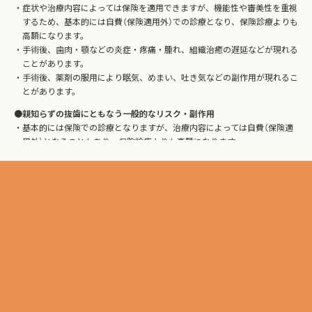
症状や治療内容によっては保険を適用できますが、機能性や審美性を重視
するため、基本的には自費（保険適用外）での診療となり、保険診療よりも
高額になります。
手術後、歯肉・顎などの炎症・疼痛・腫れ、組織治癒の遅延などが現れる
ことがあります。
手術後、薬剤の服用により眠気、めまい、吐き気などの副作用が現れるこ
とがあります。
親知らずの抜歯にともなう一般的なリスク・副作用
基本的には保険での診療となりますが、治療内容によっては自費（保険適
用外）となることもあり、保険診療よりも高額になります。
抜歯後の数日は、腫れや痛み、出血が止まらないことがありますが、多く
の場合、数日から1週間ほどでおさまります。
下唇から下がしびれる神経麻痺を生じることがあります。
舌の一部または全部の神経が麻痺し、味覚も麻痺する場合があります。
下顎を抜歯した場合、抜歯した傷口から空気が入り、突然頬や顎が腫れる
ことがあります。
顎関節症治療にともなう一般的なリスク・副作用
基本的には保険での診療となりますが、治療内容によっては自費（保険適
用外）となることもあり、保険診療よりも高額になります。
薬物療法で鎮痛消炎剤や筋弛緩剤を使う場合、胃腸障害、眠気、倦怠感な
どを引き起こすことがあります。