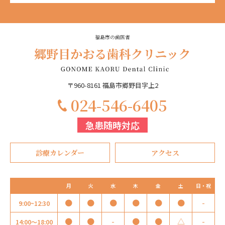
福島市の歯医者
〒960-8161 福島市郷野目字上2
‭024-546-6405‬
急患随時対応
診療カレンダー
アクセス
月
火
水
木
金
土
日・祝
●
●
●
●
●
●
-
9:00~12:30
●
●
-
●
●
△
-
14:00～18:00