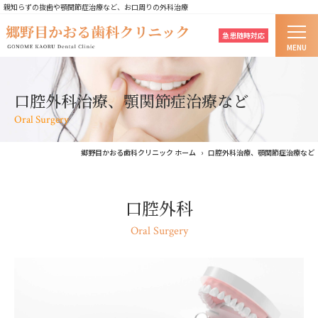
親知らずの抜歯や顎関節症治療など、お口周りの外科治療
急患随時対応
MENU
ホーム
口腔外科治療、顎関節症治療など
当院の歯科治療のコンセプト
Oral Surgery
はじめての方へ
郷野目かおる歯科クリニック ホーム
口腔外科治療、顎関節症治療など
医院紹介
口腔外科
院長紹介
Oral Surgery
診療案内
料金表
よくあるご質問