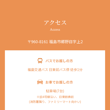
スプリント治療やプレート治療を行う場合、装着を怠ると治療期間が長引
くことがあります。
顎関節症は矯正治療により改善されることもありますが、矯正治療と関係
なく悪化することもあります。矯正治療を行ったからといって、必ず顎関
アクセス
節症が治るというわけではありません。現段階で、顎関節症と矯正治療と
の明確な因果関係は示されていません。
Access
〒960-8161 福島市郷野目字上2
バスでお越しの方
福島交通バス 日東前バス停 徒歩1分
お車でお越しの方
駐車場(7台)
※旧4号線沿い、日東紡績前
(消防署隣り、ファミリーマート向かい)