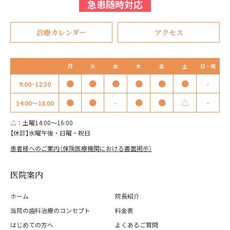
急患随時対応
診療カレンダー
アクセス
月
火
水
木
金
土
日・祝
●
●
●
●
●
●
-
9:00~12:30
●
●
-
●
●
△
-
14:00～18:00
△：土曜14:00～16:00
【休診】水曜午後・日曜・祝日
患者様へのご案内（保険医療機関における書面掲示）
医院案内
ホーム
院長紹介
当院の歯科治療のコンセプト
料金表
はじめての方へ
よくあるご質問