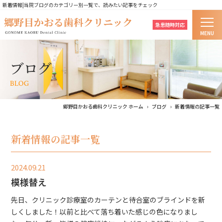
新着情報|当院ブログのカテゴリー別一覧で、読みたい記事をチェック
急患随時対応
MENU
ホーム
ブログ
当院の歯科治療のコンセプト
BLOG
はじめての方へ
郷野目かおる歯科クリニック ホーム
ブログ
新着情報の記事一覧
医院紹介
新着情報の記事一覧
院長紹介
2024.09.21
診療案内
模様替え
料金表
先日、クリニック診療室のカーテンと待合室のブラインドを新
しくしました！以前と比べて落ち着いた感じの色になりまし
よくあるご質問